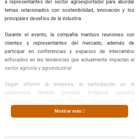
a representantes del sector agroexportador para abordar
temas relacionados con sostenibilidad, innovación y los
principales desafíos de la industria.
Durante el evento, la compañía mantuvo reuniones con
clientes y representantes del mercado, además de
participar en conferencias y espacios de intercambio
enfocados en las tendencias que actualmente impactan al
sector agrícola y agroindustrial.
Según informó la empresa, la participación en la
conferencia también permitió fortalecer vínculos
comerciales y generar nuevas oportunidades de
colaboración dentro de la cadena agroexportadora.
Mostrar más
“Seguimos conectándonos y construyendo relaciones que
generan valor para seguir creciendo junto a nuestros