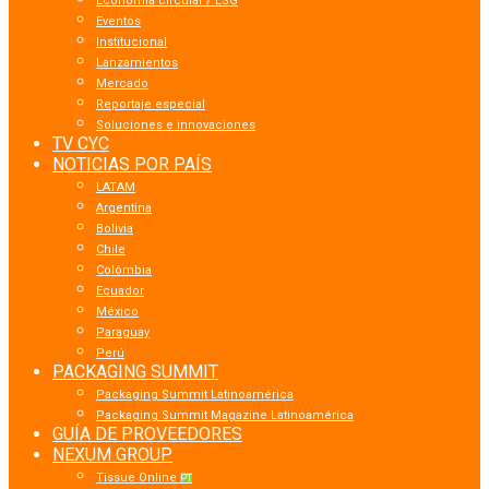
Economía circular / ESG
Eventos
Institucional
Lanzamientos
Mercado
Reportaje especial
Soluciones e innovaciones
TV CYC
NOTICIAS POR PAÍS
LATAM
Argentina
Bolivia
Chile
Colômbia
Ecuador
México
Paraguay
Perú
PACKAGING SUMMIT
Packaging Summit Latinoamérica
Packaging Summit Magazine Latinoamérica
GUÍA DE PROVEEDORES
NEXUM GROUP
Tissue Online
PT