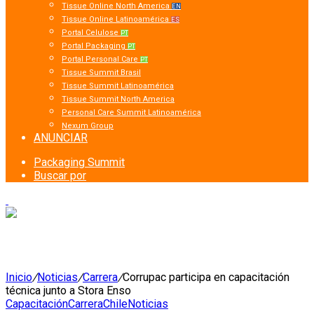
Tissue Online North America
EN
Tissue Online Latinoamérica
ES
Portal Celulose
PT
Portal Packaging
PT
Portal Personal Care
PT
Tissue Summit Brasil
Tissue Summit Latinoamérica
Tissue Summit North America
Personal Care Summit Latinoamérica
Nexum Group
ANUNCIAR
Packaging Summit
Buscar por
Inicio
/
Noticias
/
Carrera
/
Corrupac participa en capacitación
técnica junto a Stora Enso
Capacitación
Carrera
Chile
Noticias