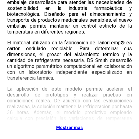
embalaje desarrollada para atender las necesidades de
sostenibilidad en la industria farmacéutica y
biotecnológica. Diseñado para el almacenamiento y
transporte de productos medicinales sensibles, el nuevo
embalaje permite mantener un control estricto de la
temperatura en diferentes regiones.
El material utilizado en la fabricación de TailorTemp® es
cartón ondulado reciclable. Para determinar sus
dimensiones, el grosor del aislamiento térmico y la
cantidad de refrigerante necesaria, DS Smith desarrolló
un algoritmo paramétrico computacional en colaboración
con un laboratorio independiente especializado en
transferencia térmica.
La aplicación de este modelo permite acelerar el
desarrollo de prototipos y realizar pruebas en
condiciones reales. De acuerdo con las evaluaciones
realizadas, la solución mantiene la refrigeración por hasta
36 horas. Además, el modelo predictivo empleado
calcula con precisión las variaciones de temperatura
durante el almacenamiento y transporte, optimizando el
Mostrar más
desarrollo de las soluciones antes de su validación final
en laboratorio.