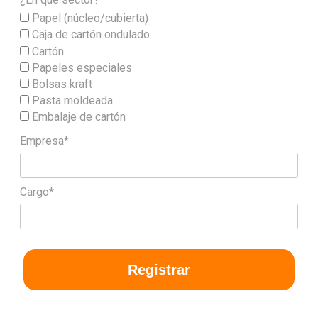
y con el compromiso de la empresa de redefinir el
Papel (núcleo/cubierta)
embalaje en un contexto de constante transformación.
Caja de cartón ondulado
Fuente
DS Smith
Cartón
Papeles especiales
Bolsas kraft
Pasta moldeada
Embalaje de cartón
Empresa*
Cargo*
Registrar