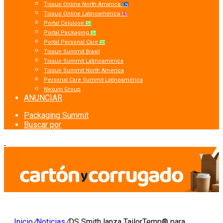
Tissue Online North America
EN
Tissue Online Latinoamérica
ES
Portal Celulose
PT
Portal Packaging
PT
Portal Personal Care
PT
Tissue Summit Brasil
Tissue Summit Latinoamérica
Tissue Summit North America
Personal Care Summit Latinoamérica
Nexum Group
ANUNCIAR
Packaging Summit
Buscar por
Inicio
/
Noticias
/
DS Smith lanza TailorTemp® para