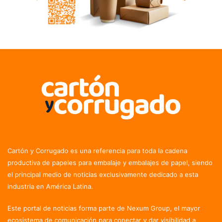
Cartón y Corrugado es una referencia para toda la cadena
productiva de papeles para embalaje y embalajes de papel, siendo
el principal medio de noticias exclusivamente dedicado a esta
industria en América Latina.
Este portal de noticias forma parte de Nexum Group, el mayor
ecosistema de comunicación para conectar y dar visibilidad a