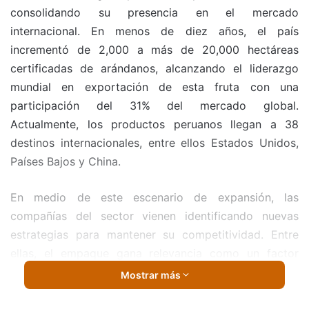
consolidando su presencia en el mercado
internacional. En menos de diez años, el país
incrementó de 2,000 a más de 20,000 hectáreas
certificadas de arándanos, alcanzando el liderazgo
mundial en exportación de esta fruta con una
participación del 31% del mercado global.
Actualmente, los productos peruanos llegan a 38
destinos internacionales, entre ellos Estados Unidos,
Países Bajos y China.
En medio de este escenario de expansión, las
compañías del sector vienen identificando nuevas
estrategias para mantener su competitividad. Entre
ellas, el empaque gana relevancia como un factor
clave dentro de la cadena exportadora. Así lo indicó
Mostrar más
Renzo Vega, Gerente de Negocios Cajas de Trupal,
empresa peruana del Grupo Gloria especializada en