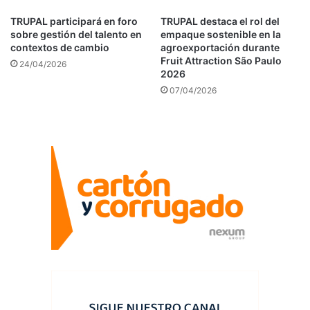
ayudan a minimizar pérdidas y ampliar el acceso a
TRUPAL participará en foro
TRUPAL destaca el rol del
mercados premium.
sobre gestión del talento en
empaque sostenible en la
contextos de cambio
agroexportación durante
Desde Trupal, la propuesta es acompañar a los
Fruit Attraction São Paulo
24/04/2026
2026
exportadores peruanos en el desarrollo de soluciones
07/04/2026
de empaque que contribuyan tanto a la protección de
los productos como al fortalecimiento de la
competitividad de la cadena exportadora.
Fuente
TRUPAL