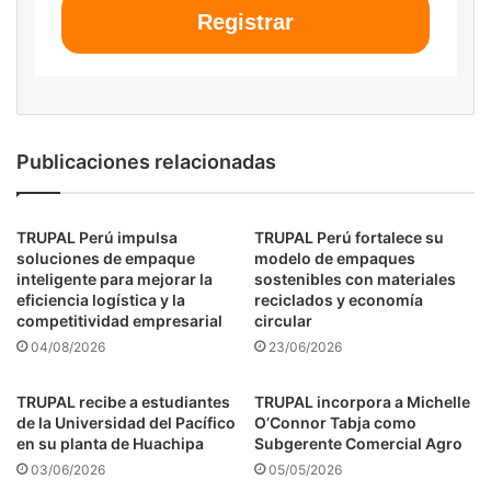
internacionales incorporan criterios ambientales en sus
Registrar
decisiones de compra.
Frente a este contexto, Trupal indicó que acompaña a
los exportadores mediante certificaciones
internacionales como FSC, BRCGS, SQF y BASC,
Publicaciones relacionadas
orientadas a garantizar trazabilidad, confiabilidad y
cumplimiento normativo. «La sostenibilidad en el
empaque ya no es una exigencia que frena, es una
TRUPAL Perú impulsa
TRUPAL Perú fortalece su
soluciones de empaque
modelo de empaques
puerta que abre. Los exportadores que la incorporen
inteligente para mejorar la
sostenibles con materiales
hoy tendrán una ventaja competitiva real en los
eficiencia logística y la
reciclados y economía
competitividad empresarial
circular
mercados más exigentes del mundo», afirmó Vega.
04/08/2026
23/06/2026
La innovación en materiales y diseño también aparece
TRUPAL recibe a estudiantes
TRUPAL incorpora a Michelle
como un elemento diferenciador dentro de la industria.
de la Universidad del Pacífico
O’Connor Tabja como
Soluciones más livianas permiten reducir costos
en su planta de Huachipa
Subgerente Comercial Agro
logísticos, mientras que empaques más resistentes
03/06/2026
05/05/2026