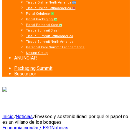
Tissue Online North America
EN
Tissue Online Latinoamérica
ES
Portal Celulose
PT
Portal Packaging
PT
Portal Personal Care
PT
Tissue Summit Brasil
Tissue Summit Latinoamérica
Tissue Summit North America
Personal Care Summit Latinoamérica
Nexum Group
ANUNCIAR
Packaging Summit
Buscar por
Inicio
/
Noticias
/
Envases y sostenibilidad: por qué el papel no
es un villano de los bosques
Economía circular / ESG
Noticias