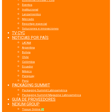
Economía circular / ESG
Eventos
Institucional
Lanzamientos
Mercado
Reportaje especial
Soluciones e innovaciones
TV CYC
NOTICIAS POR PAÍS
LATAM
Argentina
Bolivia
Chile
Colômbia
Ecuador
México
Paraguay
Perú
PACKAGING SUMMIT
Packaging Summit Latinoamérica
Packaging Summit Magazine Latinoamérica
GUÍA DE PROVEEDORES
NEXUM GROUP
Tissue Online
PT