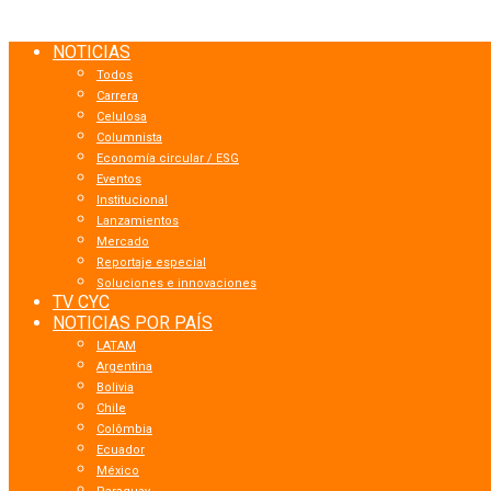
NOTICIAS
Todos
Carrera
Celulosa
Columnista
Economía circular / ESG
Eventos
Institucional
Lanzamientos
Mercado
Reportaje especial
Soluciones e innovaciones
TV CYC
NOTICIAS POR PAÍS
LATAM
Argentina
Bolivia
Chile
Colômbia
Ecuador
México