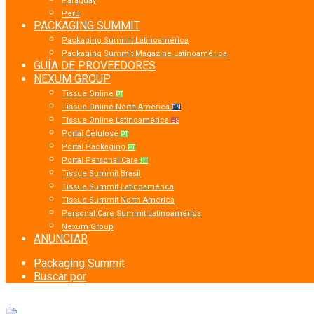
Paraguay
Perú
PACKAGING SUMMIT
Packaging Summit Latinoamérica
Packaging Summit Magazine Latinoamérica
GUÍA DE PROVEEDORES
NEXUM GROUP
Tissue Online
PT
Tissue Online North America
EN
Tissue Online Latinoamérica
ES
Portal Celulose
PT
Portal Packaging
PT
Portal Personal Care
PT
Tissue Summit Brasil
Tissue Summit Latinoamérica
Tissue Summit North America
Personal Care Summit Latinoamérica
Nexum Group
ANUNCIAR
Packaging Summit
Buscar por