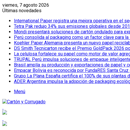
viernes, 7 agosto 2026
Últimas novedades
International Paper registra una mejora operativa en el
Tetra Pak redujo 34% sus emisiones globales desde 2019
Mondi presentará soluciones de cartón ondulado para e
Perú consolida al packaging como un factor clave para la
Koehler Paper Alemania presenta un nuevo papel reciclab
DS Smith Tecnicarton recibe el Premio GoldPack 2026 por
La celulosa fortalece su papel como motor de valor agreg
TRUPAL Perú impulsa soluciones de empaque inteligente pa
Brasil amplía su producción y exportaciones de papel y 
Empacar Bolivia es reconocida por FundaRES Santa Cruz 
Grupo La Plana España certifica el 100% de sus plantas 
ADER Argentina impulsa la adopción de packaging ecoló
Menú