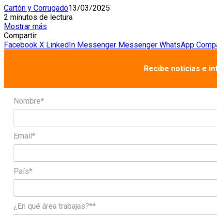
Cartón y Corrugado
13/03/2025
2 minutos de lectura
Mostrar más
Compartir
Facebook
X
LinkedIn
Messenger
Messenger
WhatsApp
Compar
Recibe noticias e i
Nombre*
Email*
País*
¿En qué área trabajas?**