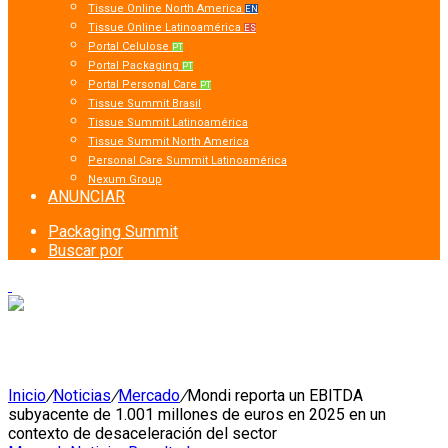
Tissue Online North America
EN
Tissue Online Latinoamérica
ES
Portal Celulose
PT
Portal Packaging
PT
Portal Personal Care
PT
Tissue Summit Brasil
Tissue Summit Latinoamérica
Tissue Summit North America
Personal Care Summit Latinoamérica
Nexum Group
ANUNCIAR
Packaging Summit
Buscar por
Inicio
/
Noticias
/
Mercado
/
Mondi reporta un EBITDA
subyacente de 1.001 millones de euros en 2025 en un
contexto de desaceleración del sector