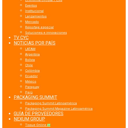
Economía circular / ESG
Eventos
Institucional
Lanzamientos
Mercado
Reportaje especial
Soluciones e innovaciones
TV CYC
NOTICIAS POR PAÍS
LATAM
Argentina
Bolivia
Chile
Colômbia
Ecuador
México
Paraguay
Perú
PACKAGING SUMMIT
Packaging Summit Latinoamérica
Packaging Summit Magazine Latinoamérica
GUÍA DE PROVEEDORES
NEXUM GROUP
Tissue Online
PT