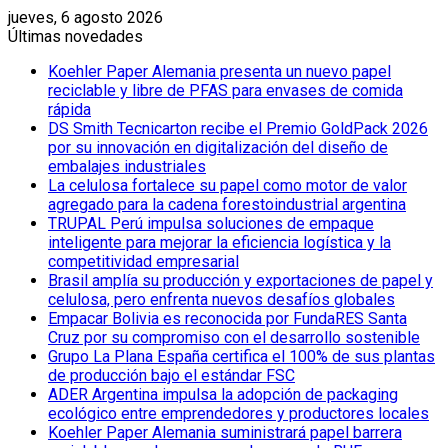
jueves, 6 agosto 2026
Últimas novedades
Koehler Paper Alemania presenta un nuevo papel
reciclable y libre de PFAS para envases de comida
rápida
DS Smith Tecnicarton recibe el Premio GoldPack 2026
por su innovación en digitalización del diseño de
embalajes industriales
La celulosa fortalece su papel como motor de valor
agregado para la cadena forestoindustrial argentina
TRUPAL Perú impulsa soluciones de empaque
inteligente para mejorar la eficiencia logística y la
competitividad empresarial
Brasil amplía su producción y exportaciones de papel y
celulosa, pero enfrenta nuevos desafíos globales
Empacar Bolivia es reconocida por FundaRES Santa
Cruz por su compromiso con el desarrollo sostenible
Grupo La Plana España certifica el 100% de sus plantas
de producción bajo el estándar FSC
ADER Argentina impulsa la adopción de packaging
ecológico entre emprendedores y productores locales
Koehler Paper Alemania suministrará papel barrera