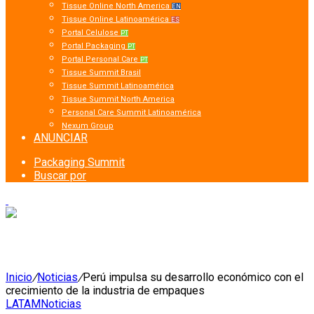
Tissue Online North America
EN
Tissue Online Latinoamérica
ES
Portal Celulose
PT
Portal Packaging
PT
Portal Personal Care
PT
Tissue Summit Brasil
Tissue Summit Latinoamérica
Tissue Summit North America
Personal Care Summit Latinoamérica
Nexum Group
ANUNCIAR
Packaging Summit
Buscar por
Inicio
/
Noticias
/
Perú impulsa su desarrollo económico con el
crecimiento de la industria de empaques
LATAM
Noticias