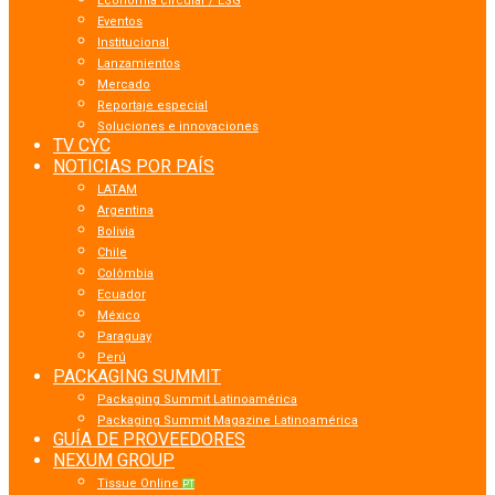
Economía circular / ESG
Eventos
Institucional
Lanzamientos
Mercado
Reportaje especial
Soluciones e innovaciones
TV CYC
NOTICIAS POR PAÍS
LATAM
Argentina
Bolivia
Chile
Colômbia
Ecuador
México
Paraguay
Perú
PACKAGING SUMMIT
Packaging Summit Latinoamérica
Packaging Summit Magazine Latinoamérica
GUÍA DE PROVEEDORES
NEXUM GROUP
Tissue Online
PT