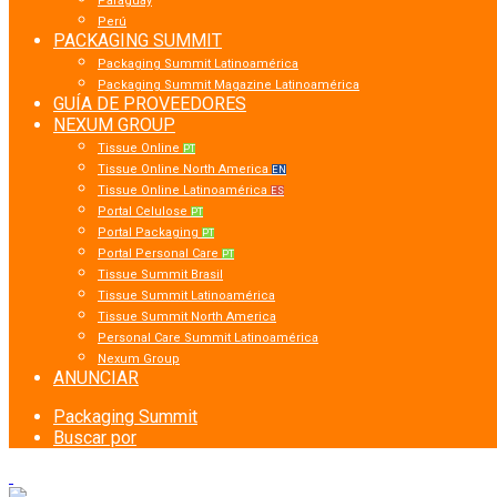
Paraguay
Perú
PACKAGING SUMMIT
Packaging Summit Latinoamérica
Packaging Summit Magazine Latinoamérica
GUÍA DE PROVEEDORES
NEXUM GROUP
Tissue Online
PT
Tissue Online North America
EN
Tissue Online Latinoamérica
ES
Portal Celulose
PT
Portal Packaging
PT
Portal Personal Care
PT
Tissue Summit Brasil
Tissue Summit Latinoamérica
Tissue Summit North America
Personal Care Summit Latinoamérica
Nexum Group
ANUNCIAR
Packaging Summit
Buscar por