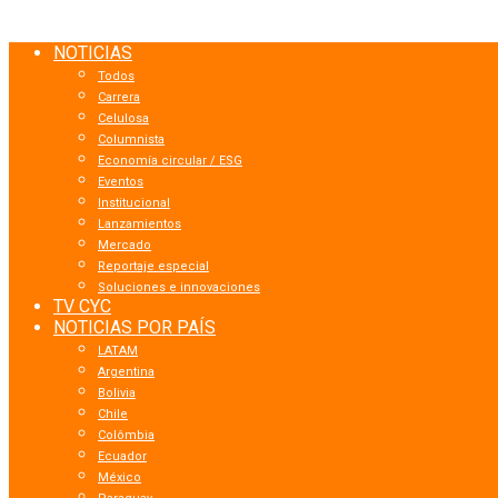
NOTICIAS
Todos
Carrera
Celulosa
Columnista
Economía circular / ESG
Eventos
Institucional
Lanzamientos
Mercado
Reportaje especial
Soluciones e innovaciones
TV CYC
NOTICIAS POR PAÍS
LATAM
Argentina
Bolivia
Chile
Colômbia
Ecuador
México