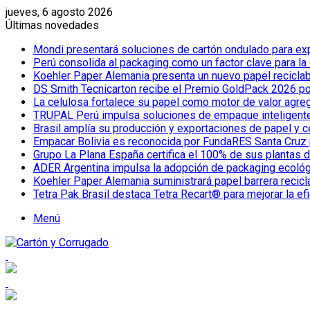
jueves, 6 agosto 2026
Últimas novedades
Mondi presentará soluciones de cartón ondulado para e
Perú consolida al packaging como un factor clave para la
Koehler Paper Alemania presenta un nuevo papel reciclab
DS Smith Tecnicarton recibe el Premio GoldPack 2026 por
La celulosa fortalece su papel como motor de valor agreg
TRUPAL Perú impulsa soluciones de empaque inteligente pa
Brasil amplía su producción y exportaciones de papel y 
Empacar Bolivia es reconocida por FundaRES Santa Cruz 
Grupo La Plana España certifica el 100% de sus plantas 
ADER Argentina impulsa la adopción de packaging ecoló
Koehler Paper Alemania suministrará papel barrera reci
Tetra Pak Brasil destaca Tetra Recart® para mejorar la ef
Menú