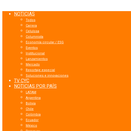
NOTICIAS
Todos
Carrera
Celulosa
Columnista
Economía circular / ESG
Eventos
Institucional
Lanzamientos
Mercado
Reportaje especial
Soluciones e innovaciones
TV CYC
NOTICIAS POR PAÍS
LATAM
Argentina
Bolivia
Chile
Colômbia
Ecuador
México