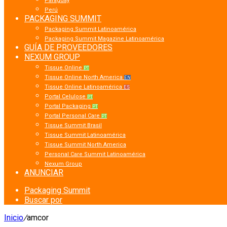
Paraguay
Perú
PACKAGING SUMMIT
Packaging Summit Latinoamérica
Packaging Summit Magazine Latinoamérica
GUÍA DE PROVEEDORES
NEXUM GROUP
Tissue Online
PT
Tissue Online North America
EN
Tissue Online Latinoamérica
ES
Portal Celulose
PT
Portal Packaging
PT
Portal Personal Care
PT
Tissue Summit Brasil
Tissue Summit Latinoamérica
Tissue Summit North America
Personal Care Summit Latinoamérica
Nexum Group
ANUNCIAR
Packaging Summit
Buscar por
Inicio
/
amcor