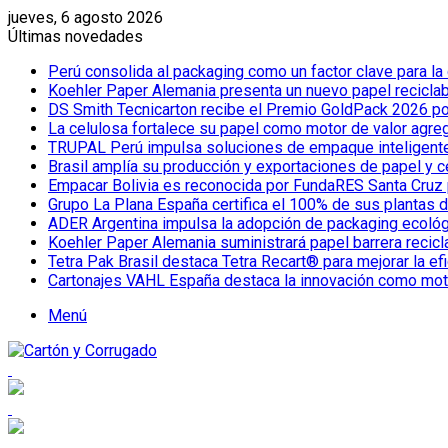
jueves, 6 agosto 2026
Últimas novedades
Perú consolida al packaging como un factor clave para la
Koehler Paper Alemania presenta un nuevo papel reciclab
DS Smith Tecnicarton recibe el Premio GoldPack 2026 por
La celulosa fortalece su papel como motor de valor agreg
TRUPAL Perú impulsa soluciones de empaque inteligente pa
Brasil amplía su producción y exportaciones de papel y 
Empacar Bolivia es reconocida por FundaRES Santa Cruz 
Grupo La Plana España certifica el 100% de sus plantas 
ADER Argentina impulsa la adopción de packaging ecoló
Koehler Paper Alemania suministrará papel barrera reci
Tetra Pak Brasil destaca Tetra Recart® para mejorar la ef
Cartonajes VAHL España destaca la innovación como motor
Menú