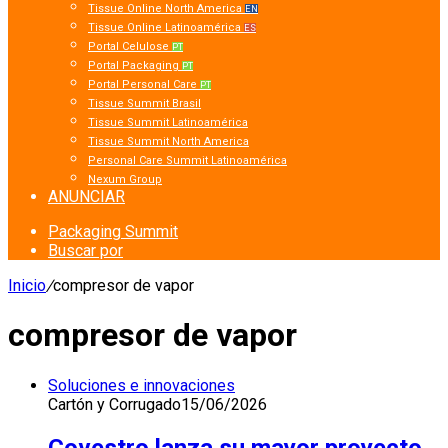
Tissue Online North America
EN
Tissue Online Latinoamérica
ES
Portal Celulose
PT
Portal Packaging
PT
Portal Personal Care
PT
Tissue Summit Brasil
Tissue Summit Latinoamérica
Tissue Summit North America
Personal Care Summit Latinoamérica
Nexum Group
ANUNCIAR
Packaging Summit
Buscar por
Inicio
/
compresor de vapor
compresor de vapor
Soluciones e innovaciones
Cartón y Corrugado
15/06/2026
Covestro lanza su mayor proyecto