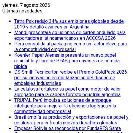
viernes, 7 agosto 2026
Últimas novedades
Tetra Pak redujo 34% sus emisiones globales desde
2019 y detalló avances en Argentina
Mondi presentará soluciones de cartón ondulado para
exportadores latinoamericanos en ACCCSA 2026
Perú consolida al packaging como un factor clave para
la competitividad empresarial
Koehler Paper Alemania presenta un nuevo papel
reciclable y libre de PFAS para envases de comida
rápida
DS Smith Tecnicarton recibe el Premio GoldPack 2026
por su innovación en digitalización del diseño de
embalajes industriales
La celulosa fortalece su papel como motor de valor
agregado para la cadena forestoindustrial argentina
TRUPAL Perú impulsa soluciones de empaque
inteligente para mejorar la eficiencia logística y la
competitividad empresarial
Brasil amplía su producción y exportaciones de papel y
celulosa, pero enfrenta nuevos desafíos globales
Empacar Bolivia es reconocida por FundaRES Santa