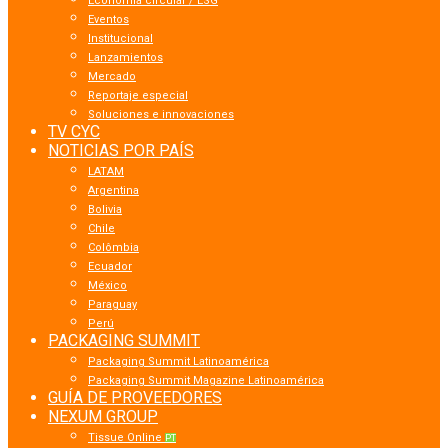
Economía circular / ESG
Eventos
Institucional
Lanzamientos
Mercado
Reportaje especial
Soluciones e innovaciones
TV CYC
NOTICIAS POR PAÍS
LATAM
Argentina
Bolivia
Chile
Colômbia
Ecuador
México
Paraguay
Perú
PACKAGING SUMMIT
Packaging Summit Latinoamérica
Packaging Summit Magazine Latinoamérica
GUÍA DE PROVEEDORES
NEXUM GROUP
Tissue Online
PT