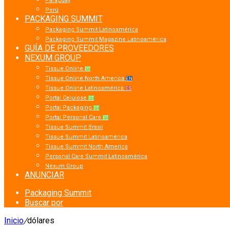
Paraguay
Perú
PACKAGING SUMMIT
Packaging Summit Latinoamérica
Packaging Summit Magazine Latinoamérica
GUÍA DE PROVEEDORES
NEXUM GROUP
Tissue Online
PT
Tissue Online North America
EN
Tissue Online Latinoamérica
ES
Portal Celulose
PT
Portal Packaging
PT
Portal Personal Care
PT
Tissue Summit Brasil
Tissue Summit Latinoamérica
Tissue Summit North America
Personal Care Summit Latinoamérica
Nexum Group
ANUNCIAR
Packaging Summit
Buscar por
Inicio
/
dólares