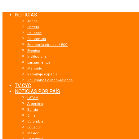
NOTICIAS
Todos
Carrera
Celulosa
Columnista
Economía circular / ESG
Eventos
Institucional
Lanzamientos
Mercado
Reportaje especial
Soluciones e innovaciones
TV CYC
NOTICIAS POR PAÍS
LATAM
Argentina
Bolivia
Chile
Colômbia
Ecuador
México