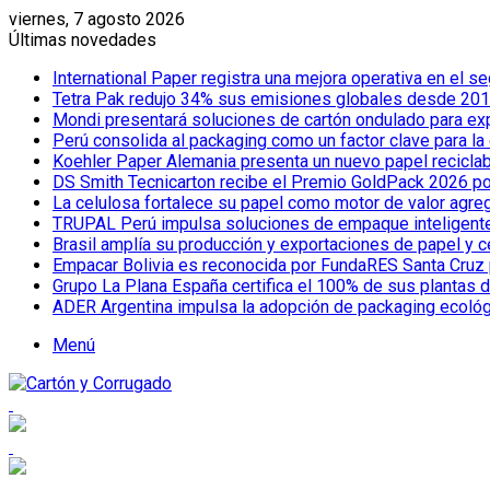
viernes, 7 agosto 2026
Últimas novedades
International Paper registra una mejora operativa en el
Tetra Pak redujo 34% sus emisiones globales desde 2019
Mondi presentará soluciones de cartón ondulado para e
Perú consolida al packaging como un factor clave para la
Koehler Paper Alemania presenta un nuevo papel reciclab
DS Smith Tecnicarton recibe el Premio GoldPack 2026 por
La celulosa fortalece su papel como motor de valor agreg
TRUPAL Perú impulsa soluciones de empaque inteligente pa
Brasil amplía su producción y exportaciones de papel y 
Empacar Bolivia es reconocida por FundaRES Santa Cruz 
Grupo La Plana España certifica el 100% de sus plantas 
ADER Argentina impulsa la adopción de packaging ecoló
Menú