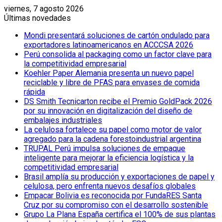
viernes, 7 agosto 2026
Últimas novedades
Mondi presentará soluciones de cartón ondulado para
exportadores latinoamericanos en ACCCSA 2026
Perú consolida al packaging como un factor clave para
la competitividad empresarial
Koehler Paper Alemania presenta un nuevo papel
reciclable y libre de PFAS para envases de comida
rápida
DS Smith Tecnicarton recibe el Premio GoldPack 2026
por su innovación en digitalización del diseño de
embalajes industriales
La celulosa fortalece su papel como motor de valor
agregado para la cadena forestoindustrial argentina
TRUPAL Perú impulsa soluciones de empaque
inteligente para mejorar la eficiencia logística y la
competitividad empresarial
Brasil amplía su producción y exportaciones de papel y
celulosa, pero enfrenta nuevos desafíos globales
Empacar Bolivia es reconocida por FundaRES Santa
Cruz por su compromiso con el desarrollo sostenible
Grupo La Plana España certifica el 100% de sus plantas