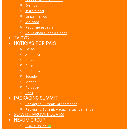
Economía circular / ESG
Eventos
Institucional
Lanzamientos
Mercado
Reportaje especial
Soluciones e innovaciones
TV CYC
NOTICIAS POR PAÍS
LATAM
Argentina
Bolivia
Chile
Colômbia
Ecuador
México
Paraguay
Perú
PACKAGING SUMMIT
Packaging Summit Latinoamérica
Packaging Summit Magazine Latinoamérica
GUÍA DE PROVEEDORES
NEXUM GROUP
Tissue Online
PT