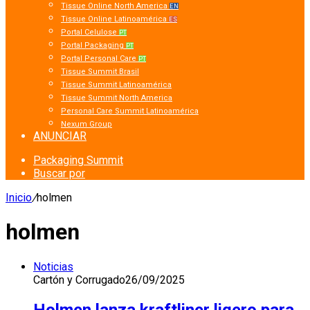
Tissue Online North America
EN
Tissue Online Latinoamérica
ES
Portal Celulose
PT
Portal Packaging
PT
Portal Personal Care
PT
Tissue Summit Brasil
Tissue Summit Latinoamérica
Tissue Summit North America
Personal Care Summit Latinoamérica
Nexum Group
ANUNCIAR
Packaging Summit
Buscar por
Inicio
/
holmen
holmen
Noticias
Cartón y Corrugado
26/09/2025
Holmen lanza kraftliner ligero para