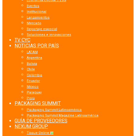
Economía circular / ESG
Eventos
Institucional
Lanzamientos
Mercado
Reportaje especial
Soluciones e innovaciones
TV CYC
NOTICIAS POR PAÍS
LATAM
Argentina
Bolivia
Chile
Colômbia
Ecuador
México
Paraguay
Perú
PACKAGING SUMMIT
Packaging Summit Latinoamérica
Packaging Summit Magazine Latinoamérica
GUÍA DE PROVEEDORES
NEXUM GROUP
Tissue Online
PT