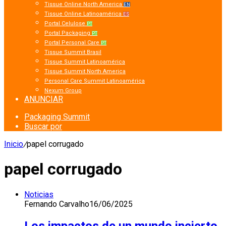
Tissue Online North America
EN
Tissue Online Latinoamérica
ES
Portal Celulose
PT
Portal Packaging
PT
Portal Personal Care
PT
Tissue Summit Brasil
Tissue Summit Latinoamérica
Tissue Summit North America
Personal Care Summit Latinoamérica
Nexum Group
ANUNCIAR
Packaging Summit
Buscar por
Inicio
/
papel corrugado
papel corrugado
Noticias
Fernando Carvalho
16/06/2025
Los impactos de un mundo incierto