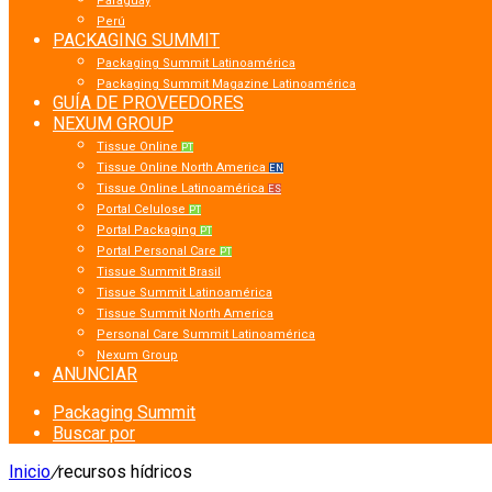
Paraguay
Perú
PACKAGING SUMMIT
Packaging Summit Latinoamérica
Packaging Summit Magazine Latinoamérica
GUÍA DE PROVEEDORES
NEXUM GROUP
Tissue Online
PT
Tissue Online North America
EN
Tissue Online Latinoamérica
ES
Portal Celulose
PT
Portal Packaging
PT
Portal Personal Care
PT
Tissue Summit Brasil
Tissue Summit Latinoamérica
Tissue Summit North America
Personal Care Summit Latinoamérica
Nexum Group
ANUNCIAR
Packaging Summit
Buscar por
Inicio
/
recursos hídricos