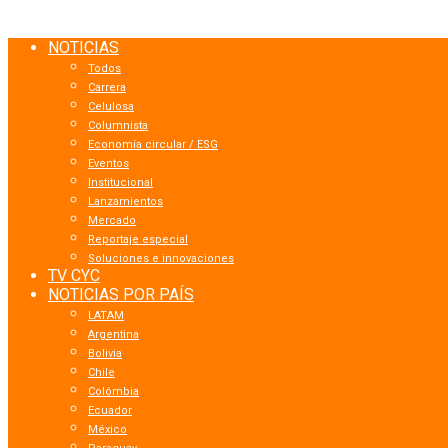
NOTICIAS
Todos
Carrera
Celulosa
Columnista
Economía circular / ESG
Eventos
Institucional
Lanzamientos
Mercado
Reportaje especial
Soluciones e innovaciones
TV CYC
NOTICIAS POR PAÍS
LATAM
Argentina
Bolivia
Chile
Colômbia
Ecuador
México