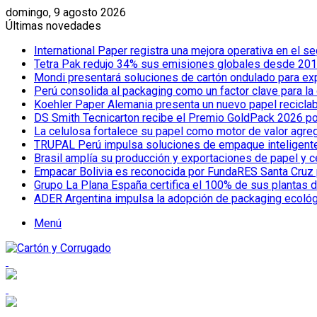
domingo, 9 agosto 2026
Últimas novedades
International Paper registra una mejora operativa en el
Tetra Pak redujo 34% sus emisiones globales desde 2019
Mondi presentará soluciones de cartón ondulado para e
Perú consolida al packaging como un factor clave para la
Koehler Paper Alemania presenta un nuevo papel reciclab
DS Smith Tecnicarton recibe el Premio GoldPack 2026 por
La celulosa fortalece su papel como motor de valor agreg
TRUPAL Perú impulsa soluciones de empaque inteligente pa
Brasil amplía su producción y exportaciones de papel y 
Empacar Bolivia es reconocida por FundaRES Santa Cruz 
Grupo La Plana España certifica el 100% de sus plantas 
ADER Argentina impulsa la adopción de packaging ecoló
Menú