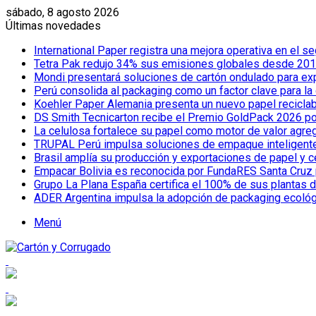
sábado, 8 agosto 2026
Últimas novedades
International Paper registra una mejora operativa en el
Tetra Pak redujo 34% sus emisiones globales desde 2019
Mondi presentará soluciones de cartón ondulado para e
Perú consolida al packaging como un factor clave para la
Koehler Paper Alemania presenta un nuevo papel reciclab
DS Smith Tecnicarton recibe el Premio GoldPack 2026 por
La celulosa fortalece su papel como motor de valor agreg
TRUPAL Perú impulsa soluciones de empaque inteligente pa
Brasil amplía su producción y exportaciones de papel y 
Empacar Bolivia es reconocida por FundaRES Santa Cruz 
Grupo La Plana España certifica el 100% de sus plantas 
ADER Argentina impulsa la adopción de packaging ecoló
Menú