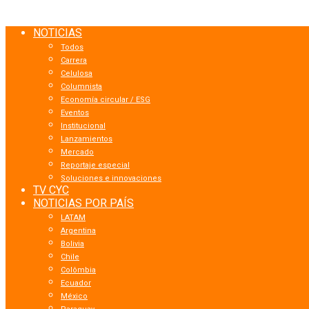
NOTICIAS
Todos
Carrera
Celulosa
Columnista
Economía circular / ESG
Eventos
Institucional
Lanzamientos
Mercado
Reportaje especial
Soluciones e innovaciones
TV CYC
NOTICIAS POR PAÍS
LATAM
Argentina
Bolivia
Chile
Colômbia
Ecuador
México