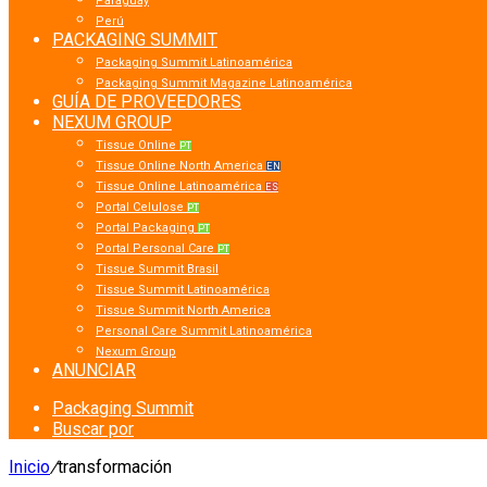
Paraguay
Perú
PACKAGING SUMMIT
Packaging Summit Latinoamérica
Packaging Summit Magazine Latinoamérica
GUÍA DE PROVEEDORES
NEXUM GROUP
Tissue Online
PT
Tissue Online North America
EN
Tissue Online Latinoamérica
ES
Portal Celulose
PT
Portal Packaging
PT
Portal Personal Care
PT
Tissue Summit Brasil
Tissue Summit Latinoamérica
Tissue Summit North America
Personal Care Summit Latinoamérica
Nexum Group
ANUNCIAR
Packaging Summit
Buscar por
Inicio
/
transformación