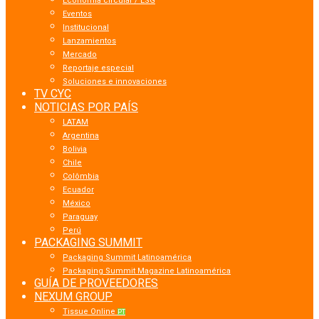
Economía circular / ESG
Eventos
Institucional
Lanzamientos
Mercado
Reportaje especial
Soluciones e innovaciones
TV CYC
NOTICIAS POR PAÍS
LATAM
Argentina
Bolivia
Chile
Colômbia
Ecuador
México
Paraguay
Perú
PACKAGING SUMMIT
Packaging Summit Latinoamérica
Packaging Summit Magazine Latinoamérica
GUÍA DE PROVEEDORES
NEXUM GROUP
Tissue Online
PT