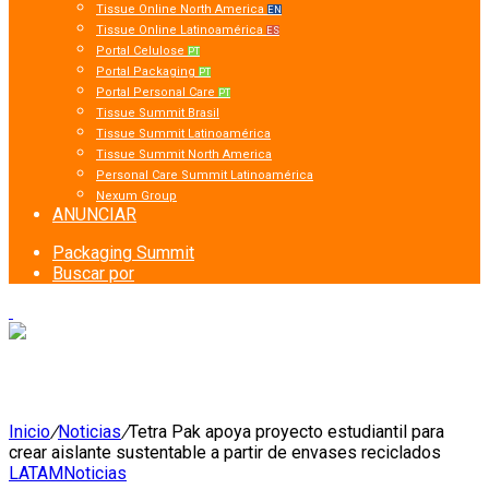
Tissue Online North America
EN
Tissue Online Latinoamérica
ES
Portal Celulose
PT
Portal Packaging
PT
Portal Personal Care
PT
Tissue Summit Brasil
Tissue Summit Latinoamérica
Tissue Summit North America
Personal Care Summit Latinoamérica
Nexum Group
ANUNCIAR
Packaging Summit
Buscar por
Inicio
/
Noticias
/
Tetra Pak apoya proyecto estudiantil para
crear aislante sustentable a partir de envases reciclados
LATAM
Noticias