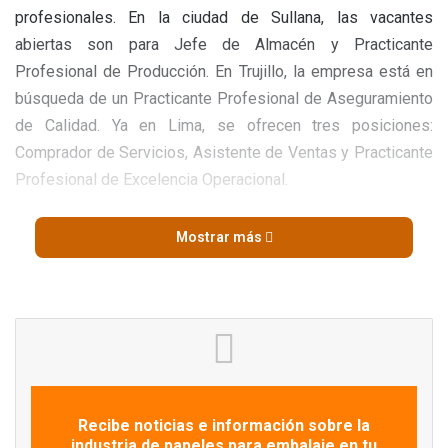
profesionales. En la ciudad de Sullana, las vacantes
abiertas son para Jefe de Almacén y Practicante
Profesional de Producción. En Trujillo, la empresa está en
búsqueda de un Practicante Profesional de Aseguramiento
de Calidad. Ya en Lima, se ofrecen tres posiciones:
Comprador de Servicios, Asistente de Ventas y Practicante
Profesional de Excelencia Operacional.
Los interesados pueden conocer más detalles y postular a
Mostrar más
través de los enlaces disponibles en las
plataformas
oficiales
de la compañía.
Fuente
TRUPAL
Recibe noticias e información sobre la
industria de papeles para embalaje en tu