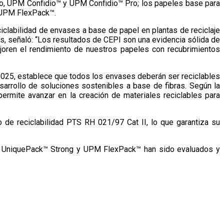
o, UPM Confidio™ y UPM Confidio™ Pro; los papeles base para
 UPM FlexPack™.
iclabilidad de envases a base de papel en plantas de reciclaje
, señaló: “Los resultados de CEPI son una evidencia sólida de
joren el rendimiento de nuestros papeles con recubrimientos
2025, establece que todos los envases deberán ser reciclables
arrollo de soluciones sostenibles a base de fibras. Según la
ermite avanzar en la creación de materiales reciclables para
e reciclabilidad PTS RH 021/97 Cat II, lo que garantiza su
UniquePack™ Strong y UPM FlexPack™ han sido evaluados y