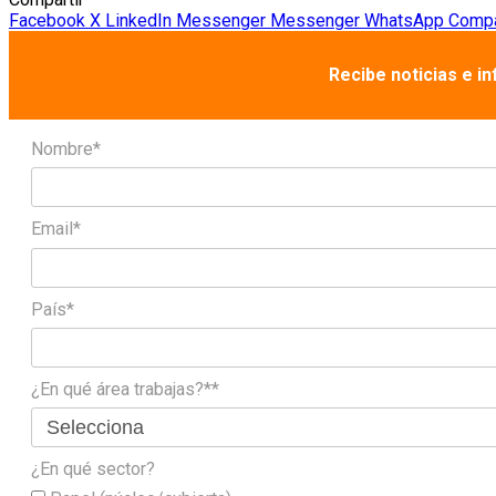
Facebook
X
LinkedIn
Messenger
Messenger
WhatsApp
Compar
Recibe noticias e i
Nombre*
Email*
País*
¿En qué área trabajas?**
¿En qué sector?