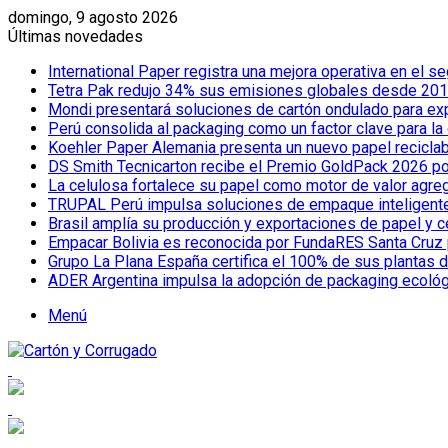
domingo, 9 agosto 2026
Últimas novedades
International Paper registra una mejora operativa en el
Tetra Pak redujo 34% sus emisiones globales desde 2019
Mondi presentará soluciones de cartón ondulado para e
Perú consolida al packaging como un factor clave para la
Koehler Paper Alemania presenta un nuevo papel reciclab
DS Smith Tecnicarton recibe el Premio GoldPack 2026 por
La celulosa fortalece su papel como motor de valor agreg
TRUPAL Perú impulsa soluciones de empaque inteligente pa
Brasil amplía su producción y exportaciones de papel y 
Empacar Bolivia es reconocida por FundaRES Santa Cruz 
Grupo La Plana España certifica el 100% de sus plantas 
ADER Argentina impulsa la adopción de packaging ecoló
Menú