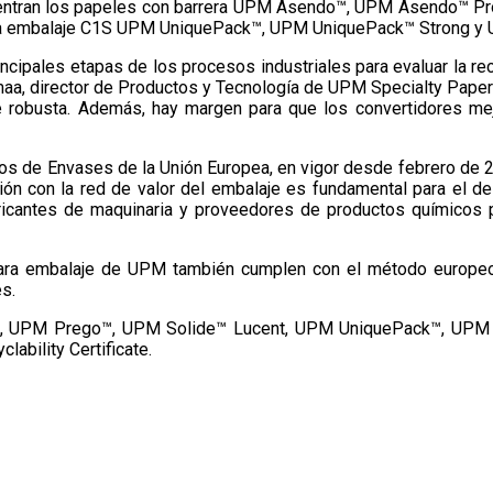
cuentran los papeles con barrera UPM Asendo™, UPM Asendo™ Pr
ara embalaje C1S UPM UniquePack™, UPM UniquePack™ Strong y
cipales etapas de los procesos industriales para evaluar la rec
aa, director de Productos y Tecnología de UPM Specialty Papers
te robusta. Además, hay margen para que los convertidores me
uos de Envases de la Unión Europea, en vigor desde febrero de 
ón con la red de valor del embalaje es fundamental para el des
bricantes de maquinaria y proveedores de productos químicos p
para embalaje de UPM también cumplen con el método europeo d
s.
™, UPM Prego™, UPM Solide™ Lucent, UPM UniquePack™, UPM 
ability Certificate.