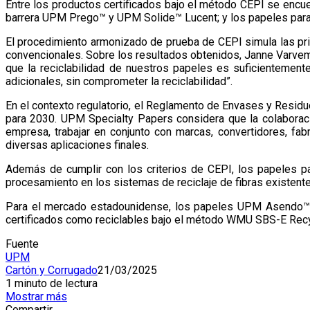
Entre los productos certificados bajo el método CEPI se en
barrera UPM Prego™ y UPM Solide™ Lucent; y los papeles p
El procedimiento armonizado de prueba de CEPI simula las prin
convencionales. Sobre los resultados obtenidos, Janne Varvem
que la reciclabilidad de nuestros papeles es suficientemen
adicionales, sin comprometer la reciclabilidad”.
En el contexto regulatorio, el Reglamento de Envases y Resid
para 2030. UPM Specialty Papers considera que la colaboraci
empresa, trabajar en conjunto con marcas, convertidores, fa
diversas aplicaciones finales.
Además de cumplir con los criterios de CEPI, los papeles 
procesamiento en los sistemas de reciclaje de fibras existente
Para el mercado estadounidense, los papeles UPM Asendo
certificados como reciclables bajo el método WMU SBS-E Recycl
Fuente
UPM
Cartón y Corrugado
21/03/2025
1 minuto de lectura
Mostrar más
Compartir