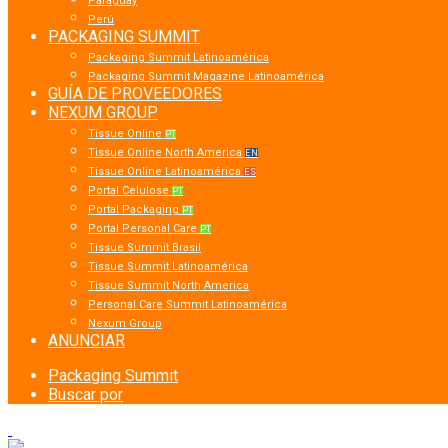
Paraguay
Perú
PACKAGING SUMMIT
Packaging Summit Latinoamérica
Packaging Summit Magazine Latinoamérica
GUÍA DE PROVEEDORES
NEXUM GROUP
Tissue Online
PT
Tissue Online North America
EN
Tissue Online Latinoamérica
ES
Portal Celulose
PT
Portal Packaging
PT
Portal Personal Care
PT
Tissue Summit Brasil
Tissue Summit Latinoamérica
Tissue Summit North America
Personal Care Summit Latinoamérica
Nexum Group
ANUNCIAR
Packaging Summit
Buscar por