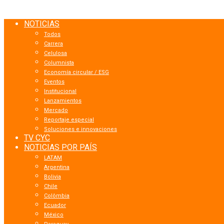
NOTICIAS
Todos
Carrera
Celulosa
Columnista
Economía circular / ESG
Eventos
Institucional
Lanzamientos
Mercado
Reportaje especial
Soluciones e innovaciones
TV CYC
NOTICIAS POR PAÍS
LATAM
Argentina
Bolivia
Chile
Colômbia
Ecuador
México