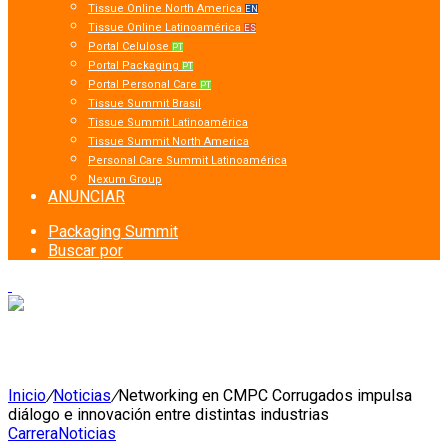
Tissue Online North America
EN
Tissue Online Latinoamérica
ES
Portal Celulose
PT
Portal Packaging
PT
Portal Personal Care
PT
Tissue Summit Brasil
Tissue Summit Latinoamérica
Tissue Summit North America
Personal Care Summit Latinoamérica
Nexum Group
ANUNCIAR
Packaging Summit
Buscar por
Inicio
/
Noticias
/
Networking en CMPC Corrugados impulsa
diálogo e innovación entre distintas industrias
Carrera
Noticias