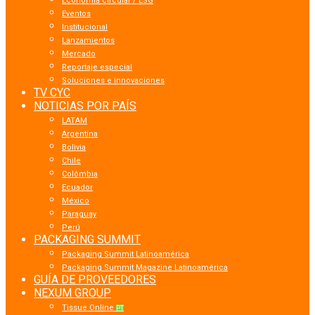
Economía circular / ESG
Eventos
Institucional
Lanzamientos
Mercado
Reportaje especial
Soluciones e innovaciones
TV CYC
NOTICIAS POR PAÍS
LATAM
Argentina
Bolivia
Chile
Colômbia
Ecuador
México
Paraguay
Perú
PACKAGING SUMMIT
Packaging Summit Latinoamérica
Packaging Summit Magazine Latinoamérica
GUÍA DE PROVEEDORES
NEXUM GROUP
Tissue Online
PT