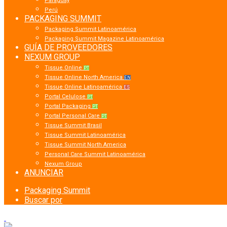
Paraguay
Perú
PACKAGING SUMMIT
Packaging Summit Latinoamérica
Packaging Summit Magazine Latinoamérica
GUÍA DE PROVEEDORES
NEXUM GROUP
Tissue Online
PT
Tissue Online North America
EN
Tissue Online Latinoamérica
ES
Portal Celulose
PT
Portal Packaging
PT
Portal Personal Care
PT
Tissue Summit Brasil
Tissue Summit Latinoamérica
Tissue Summit North America
Personal Care Summit Latinoamérica
Nexum Group
ANUNCIAR
Packaging Summit
Buscar por