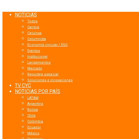
NOTICIAS
Todos
Carrera
Celulosa
Columnista
Economía circular / ESG
Eventos
Institucional
Lanzamientos
Mercado
Reportaje especial
Soluciones e innovaciones
TV CYC
NOTICIAS POR PAÍS
LATAM
Argentina
Bolivia
Chile
Colômbia
Ecuador
México