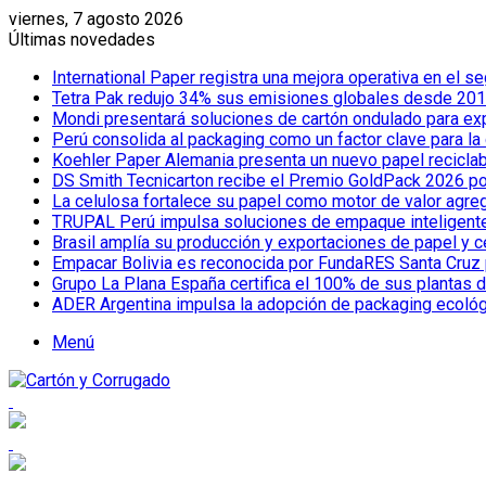
viernes, 7 agosto 2026
Últimas novedades
International Paper registra una mejora operativa en el
Tetra Pak redujo 34% sus emisiones globales desde 2019
Mondi presentará soluciones de cartón ondulado para e
Perú consolida al packaging como un factor clave para la
Koehler Paper Alemania presenta un nuevo papel reciclab
DS Smith Tecnicarton recibe el Premio GoldPack 2026 por
La celulosa fortalece su papel como motor de valor agreg
TRUPAL Perú impulsa soluciones de empaque inteligente pa
Brasil amplía su producción y exportaciones de papel y 
Empacar Bolivia es reconocida por FundaRES Santa Cruz 
Grupo La Plana España certifica el 100% de sus plantas 
ADER Argentina impulsa la adopción de packaging ecoló
Menú